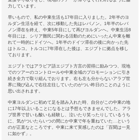
力しています。
早いもので、私の中東生活も17年目に入りました。2年半のヨ
ルダン生活を経て、次に移動した先はレバノン。1年半のレバ
ノン滞在を終え、中東5年目にして再びヨルダンへ。中東生活8
年目には、シリア難民に関わる活動のためにいったん中東を離
れて一時的にドイツへ。1年半のドイツ滞在の後に向かった先
はトルコ。トルコに7年滞在した後は、エジプトに拠点を移し
ております。
エジプトではアラビア語エジプト方言の習得に励みつつ、現地
でのツアーのコントロールや中東全域のプロモーションに引き
続き全力で取り組んでおります。右も左も分からないアラブ世
界に飛び込んで右往左往していたのがつい昨日のことのように
思い出されます。
中東ヨルダンに初めて足を踏み入れた時、自分がこの中東の地
に17年以上いることになるとは予想もできませんでした。アラ
ブ世界で甘いも酸いも経験し、泣いたり笑ったりしているうち
に、気がついたらいつの間にか中東で年を重ねていた…という
のが正直なところです。中東に来て実感したのは「百聞は一見
に如かず」。