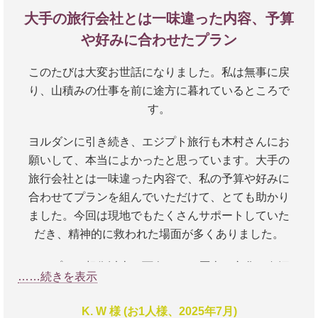
アブシンベル、アスワン、ルクソール、カイロ、ギ
大手の旅行会社とは一味違った内容、予算
ザ…毎日の観光内容がフレンチのフルコースのよう
で、何千年も前の遺跡を次から次へと目にして唯々
や好みに合わせたプラン
圧倒されました。ナイルクルーズで船から見た対岸
このたびは大変お世話になりました。私は無事に戻
の遺跡や街並みは、いまでも目に焼き付いていま
り、山積みの仕事を前に途方に暮れているところで
す。
す。
カイロでガイドをしてくださったモスタファさん、
ヨルダンに引き続き、エジプト旅行も木村さんにお
アスワンとルクソールでガイドをしてくださったオ
願いして、本当によかったと思っています。大手の
マールさん、お二人とも完璧なガイドで私たちの旅
旅行会社とは一味違った内容で、私の予算や好みに
行をアシストくださいました。彼らのおかげで、よ
合わせてプランを組んでいただけて、とても助かり
りエジプトの歴史や発展を知ることができました。
ました。今回は現地でもたくさんサポートしていた
きっと個人旅行で周るだけでは得られなかったと思
だき、精神的に救われた場面が多くありました。
います。
エジプトは想像以上に面白くて、歴史も文化も奥深
ドライバーさんとの連携も完璧で、時間を無駄にす
……続きを表示
く、一度行くだけでは足りなそうな国ですね。ふだ
ることなく毎日を過ごすことができました。オマー
ん海外に住んでいる私でさえ、よくわからないアラ
ルさんはいくつかの追加の観光をするために全力を
K. W 様 (お1人様、2025年7月)