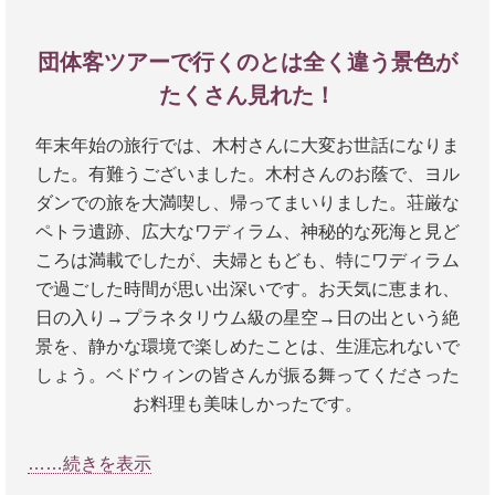
ブ独特の風習や考え方。そのような世界で長年暮ら
尽くしてくださいました。モスタファさんもこちら
していらっしゃる木村さんは、どれほどの苦労をさ
の要望に応えていただき、急な変更にもご対応くだ
団体客ツアーで行くのとは全く違う景色が
れたことでしょう。もっともっとお話をお伺いした
さいました。本当にお二人には感謝しております。
かったです。同い年という共通点もあり、お会いで
たくさん見れた！
御礼の旨をお伝えいただけましたら嬉しいです。
きてとても嬉しかったです。
年末年始の旅行では、木村さんに大変お世話になりま
独身時代からエジプト旅行をずっと夢見てきました
現地でも口頭でお伝えしましたが、今回の旅で役立
した。有難うございました。木村さんのお蔭で、ヨル
が、想像をはるかに超えるほど奥深く、一番心に残
ったものをリストアップしておきますね。今後のお
ダンでの旅を大満喫し、帰ってまいりました。荘厳な
る旅行となりました。
客様の参考になれば幸いです。
ペトラ遺跡、広大なワディラム、神秘的な死海と見ど
最後になりますが、木村さんには本当に心より感謝
ころは満載でしたが、夫婦ともども、特にワディラム
■eSIM
申し上げます。現地でいつでもコンタクトを取れる
で過ごした時間が思い出深いです。お天気に恵まれ、
私はAiraloというアプリで、10日間無制限
状態にしてくださったことは、とても心強かったで
日の入り→プラネタリウム級の星空→日の出という絶
（38USD）のプランを購入しました。現地では
す。そしてお会いできて、とても嬉しかったです。
景を、静かな環境で楽しめたことは、生涯忘れないで
Orangeの回線が使われていて、アスワン～アブシン
エジプトに行く目的の一つが木村さんに会うことに
しょう。ベドウィンの皆さんが振る舞ってくださった
ベル間の車移動時と、カイロのホテルRoyal Innの客
なっておりました（笑）
お料理も美味しかったです。
室以外は問題なく使えていました（Royal Innでは
木村さん（＆ネコちゃん）のますますのご健勝とご
Wifiが使えるので、全く支障はありません）
私たちがあまりに英語ができないばかりに、ドライ
……続きを表示
活躍をお祈り申し上げます。また会いに行きま
バーのアリさんにはとてもご迷惑をおかけしたと思