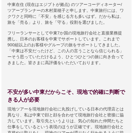
中東在住 (現在はエジプトが拠点) のツアーコーディネーター/
ツアープランナーの木村菜穂子と申します。中東旅行には、ワ
クワクと同時に「不安」を感じる方も多いはず。だから私は、
旅を「売る」より、旅を「守る」役割を選びました。
フリーランサーとして中東7か国の現地旅行会社と直接業務提
携し、日本のお客様を中東でサポートしています。これまで
900組以上のお客様やグループの旅をサポートしてきました。
「中東は不安だったけど、この人の言うことなら信じられる」
ーそう思っていただけるよう、ひとつひとつの旅に向き合って
きました。皆さまに高評価をいただいております。
不安が多い中東だからこそ、現地で的確に判断で
きる人が必要
現地ツアーを現地旅行会社に丸投げしている日本の代理店とは
異なり、私は中東で顔と顔を合わせて現地旅行会社と密接に協
力しています。取引先というよりは、気心の知れた仲間たちと
仕事をしているという表現のほうが正確です。現地旅行会社と
直接やり取りをし、現地のツアーが滞りなく行われるように協