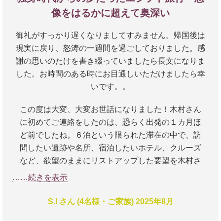
像をはるかに超えて奥深い
御礼がすっかり遅くなりましてすみません。帰国後は
現実に戻り、怒涛の一週間を過ごしておりました。感
謝の思いのたけを書き綴っていましたら長文になりま
した。お時間のある時にお目通しいただけましたら幸
いです。。
この度は大変、大変お世話になりました！木村さん
に初めてご連絡をしたのは、恐らく出発の１カ月ほ
ど前でしたね。６泊という限られた滞在の中で、訪
問したい遺跡や名所、宿泊したいホテル、クルーズ
など、欲望のままにリストアップした要望を木村さ
んにお渡しして数日の内に、すべてが網羅されてい
……続きを表示
た行程表を受け取った時には本当に鳥肌が立ちまし
た。
S.I さん (4名様・ご家族) 2025年8月