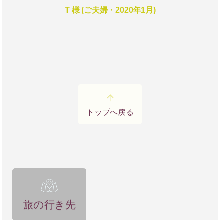
■冷タオル
す！！
いますが、いつも陽気に、分かりやすく、私たちに
T 様 (ご夫婦・2020年1月)
カルナック神殿を午後に見学したとき、こちらに救
説明してくださるアリさんのお蔭で、私たちは安心
われました。日本には他にもひんやりグッズがたく
して旅をすることができ、本当に楽しかったです。
さんあると思います
アリさんによろしくお伝えください。
■どこでもベープ
また、木村さんが薦めてくださったアジュルンで、
今回は蚊はいませんでしたが、アフリカ旅行にはい
出逢いがありました。現地で働いている日本人女性
つも持参しています
とアジュルン城で知り合いになり、翌日の夜、アン
マンで夕食をご一緒し、ヨルダンでの人々の暮らし
トップへ戻る
■水に流せるティッシュ
等聞くことができました。その女性が「アジュルン
日本の100均で買ったもの。トイレットペーパーが
はなかなか日本人が来ないですが、とっても良いと
置いていない場所が多いので
ころなので、来てくださって嬉しいです」と仰って
いたので、木村さんにご紹介いただいたことをお伝
ルクソールのガイドさんの件であれこれ言ってしま
えしました。
いましたが、全体的にはよいガイドさんで、彼のお
かげでたくさんのことを学びました。食事中もエジ
ヨルダンへ個人旅行と言うと、皆から心配され、私
プト人の暮らしぶりについていろいろ伺えて、とて
旅の行き先
たち自身も到着までは不安になることも多かったの
も面白かったです。問題があるとすれば、最後のチ
ですが、木村さんの行き届いたご配慮のお蔭で、心