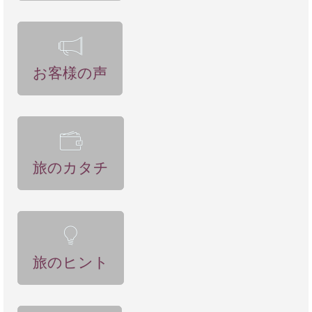
ップの件だけです。心づけという定義を理解しきれ
配はすべて吹き飛ばされ、毎日刺激的で楽しい旅を
てなく、収入の一部と捉えていたのかな、と思いま
することができました。
す。彼に対して怒りや不満は一切なく、最後に気持
ちよくお別れできなかったことがただ残念です。旅
私たちは本当に英語ができないので、恐縮しきりな
お客様の声
行会社さんから、チップの概念についてうまく説明
のですが、Google翻訳を使ったり、身振り手振りで
していただけるといいですね。
コミュニケーションをとることができ、良い経験で
した。日本からの団体客ツアーで行くのとは全く違
またぜひ旅の相談に乗っていただければ幸いです。
う景色をたくさん見ることができ、″英語ができな
どうもありがとうございました。
い″ ということだけで二の足を踏んで、旅行に行かな
旅のカタチ
いのは何ともったいないことだろうと思います。
木村さんが仰るように、日本では、中東への旅行は
とても危険が伴うイメージですので、英語が苦手な
人が個人旅行をするのは、絶対に無理と思っている
旅のヒント
方も、たくさんいらっしゃいます。実際、私たちが
ヨルダンに行くと言ったときも、「ツアーじゃない
のに、大丈夫？」「生きて帰って来てね」と、本気