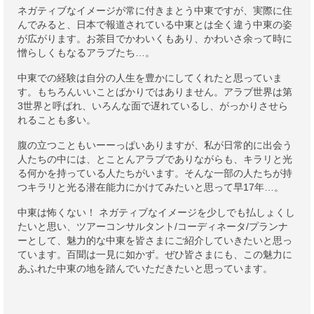
ネガティブなイメージが常に付きまとう中東ですが、実際に住
んでみると、日本で報道されている中東とは全く違う中東の姿
が広がります。お茶目でかわいくもあり、かわいさ余って時に
憎らしくもなるアラブたち…。
中東での経験は自分の人生を豊かにしてくれたと思っていま
す。もちろんいいことばかりではありません。アラブ世界は第
3世界と呼ばれ、いろんな面で遅れているし、がっかりさせら
れることも多い。
腹の立つこともいーーっぱいありますが、私が日常的に出会う
人たちの中には、とことんアラブでありながらも、キラリと光
る何かを持っている人たちがいます。そんな一部の人たちが持
つキラリと光る潜在能力にかけてみたいと思って早17年…。
中東は怖くない！ ネガティブなイメージを少しでも払しょくし
たいと思い、ツアーコンサルタント/コーディネータ/プランナ
ーとして、魅力的な中東を皆さまにご紹介していきたいと思っ
ています。百聞は一見に如かず。ぜひ皆さまにも、この魅力に
あふれた中東の地を踏んでいただきたいと思っています。