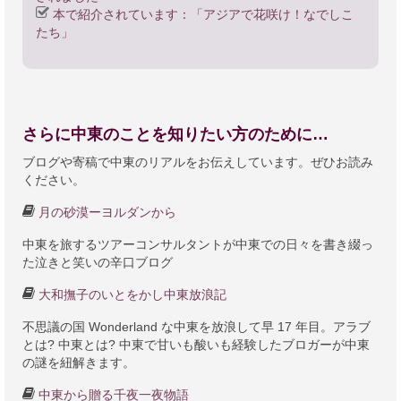
本で紹介されています：「アジアで花咲け！なでしこ
たち」
さらに中東のことを知りたい方のために…
ブログや寄稿で中東のリアルをお伝えしています。ぜひお読み
ください。
月の砂漠ーヨルダンから
中東を旅するツアーコンサルタントが中東での日々を書き綴っ
た泣きと笑いの辛口ブログ
大和撫子のいとをかし中東放浪記
不思議の国 Wonderland な中東を放浪して早 17 年目。アラブ
とは? 中東とは? 中東で甘いも酸いも経験したブロガーが中東
の謎を紐解きます。
中東から贈る千夜一夜物語