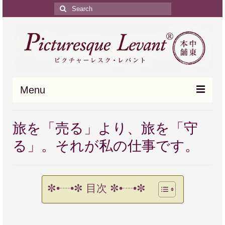
Search
for:
Menu
HOME
旅を「売る」より、旅を「守
中近東の個人旅行
る」。それが私の仕事です。
ご旅行のモデルプラン
中近東ツアーの Q & A
✼•┈•✼ 目次 ✼•┈•✼
中東のトリビア(豆知識)
お問い合わせ