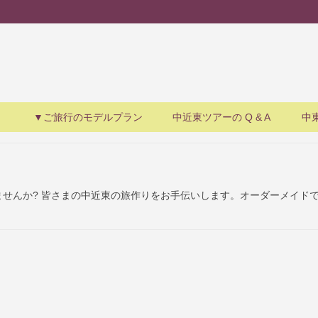
▼ご旅行のモデルプラン
中近東ツアーの Q & A
中
せんか? 皆さまの中近東の旅作りをお手伝いします。オーダーメイド