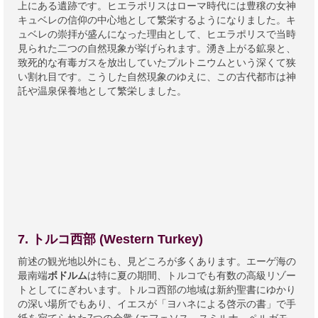
上にある遺跡です。ヒエラポリスはローマ時代には豊穣の女神
キュベレの信仰の中心地として繁栄するようになりました。キ
ュベレの崇拝が盛んになった理由として、ヒエラポリスで当時
見られた二つの自然現象が挙げられます。湧き上がる鉱泉と、
致死的な有毒ガスを放出していたプルトニウムという深くて狭
い割れ目です。こうした自然現象のゆえに、この古代都市は神
託や温泉保養地として繁栄しました。
7. トルコ西部 (Western Turkey)
前述の観光地以外にも、見どころが多くあります。エーゲ海の
最南端
ボドルム
は特に夏の期間、トルコでも有数の高級リゾー
トとしてにぎわいます。トルコ西部の地域は新約聖書にゆかり
の深い場所でもあり、イエスが「ヨハネによる啓示の書」で手