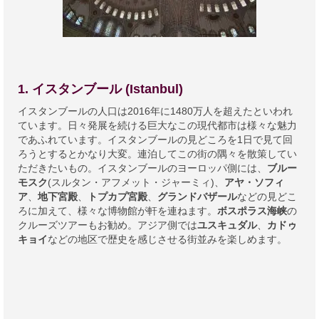
1. イスタンブール (Istanbul)
イスタンブールの人口は2016年に1480万人を超えたといわれ
ています。日々発展を続ける巨大なこの現代都市は様々な魅力
であふれています。イスタンブールの見どころを1日で見て回
ろうとするとかなり大変。連泊してこの街の隅々を散策してい
ただきたいもの。イスタンブールのヨーロッパ側には、
ブルー
モスク
(スルタン・アフメット・ジャーミィ)、
アヤ・ソフィ
ア
、
地下宮殿
、
トプカプ宮殿
、
グランドバザール
などの見どこ
ろに加えて、様々な博物館が軒を連ねます。
ボスポラス海峡
の
クルーズツアーもお勧め。アジア側では
ユスキュダル
、
カドゥ
キョイ
などの地区で歴史を感じさせる街並みを楽しめます。