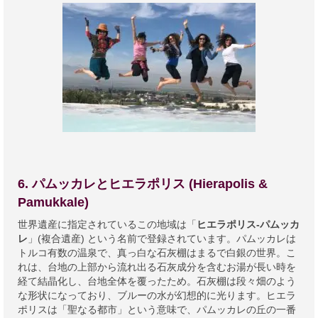
6. パムッカレとヒエラポリス (Hierapolis &
Pamukkale)
世界遺産に指定されているこの地域は「
ヒエラポリス-パムッカ
レ
」(複合遺産) という名前で登録されています。パムッカレは
トルコ有数の温泉で、真っ白な石灰棚はまるで白銀の世界。こ
れは、台地の上部から流れ出る石灰成分を含むお湯が長い時を
経て結晶化し、台地全体を覆ったため。石灰棚は段々畑のよう
な形状になっており、ブルーの水が幻想的に光ります。ヒエラ
ポリスは「聖なる都市」という意味で、パムッカレの丘の一番