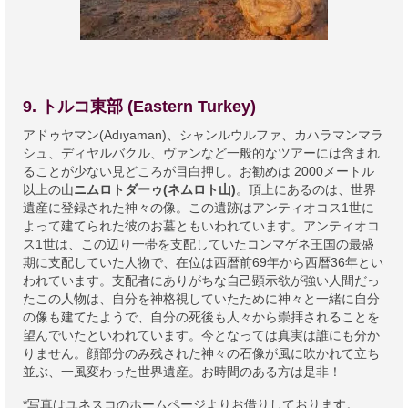
9. トルコ東部 (Eastern Turkey)
アドゥヤマン(Adıyaman)、シャンルウルファ、カハラマンマラ
シュ、ディヤルバクル、ヴァンなど一般的なツアーには含まれ
ることが少ない見どころが目白押し。お勧めは 2000メートル
以上の山
ニムロトダーゥ(ネムロト山)
。頂上にあるのは、世界
遺産に登録された神々の像。この遺跡はアンティオコス1世に
よって建てられた彼のお墓ともいわれています。アンティオコ
ス1世は、この辺り一帯を支配していたコンマゲネ王国の最盛
期に支配していた人物で、在位は西暦前69年から西暦36年とい
われています。支配者にありがちな自己顕示欲が強い人間だっ
たこの人物は、自分を神格視していたために神々と一緒に自分
の像も建てたようで、自分の死後も人々から崇拝されることを
望んでいたといわれています。今となっては真実は誰にも分か
りません。顔部分のみ残された神々の石像が風に吹かれて立ち
並ぶ、一風変わった世界遺産。お時間のある方は是非！
*写真はユネスコのホームページよりお借りしております。