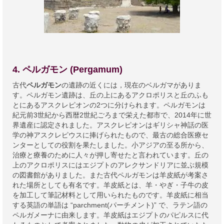
4. ペルガモン (Pergamum)
古代
ペルガモン
の遺跡の近くには，現在のベルガマがありま
す。ペルガモン遺跡は、丘の上にあるアクロポリスと丘のふも
とにあるアスクレピオンの2つに分けられます。ペルガモンは
紀元前3世紀から西暦2世紀ごろまで栄えた都市で、2014年に世
界遺産に認定されました。アスクレピオンはギリシャ神話の医
学の神アスクレピウスに捧げられたもので、最古の総合医療セ
ンターとしての役割を果たしました。小アジアの至る所から、
治療と療養のために人々が押し寄せたと言われています。丘の
上のアクロポリスにはエジプトのアレクサンドリアに並ぶ規模
の図書館がありました。また古代ペルガモンは羊皮紙が考案さ
れた場所としても有名です。羊皮紙とは、羊・やぎ・子牛の皮
を加工して筆記材料として用いられたものです。羊皮紙に相当
する英語の単語は “parchment(パーチメント)” で、ラテン語の
ペルガメーナに由来します。羊皮紙はエジプトのパピルスに代