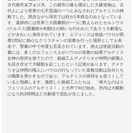
古代都市
エフェソス
。この都市の最も傑出した大建造物は、古
代人により世界の七不思議の一つとみなされたアルテミスの神
殿でした。残念ながら現在では柱が1本残るのみとなっていま
す。遺跡内には世界三大図書館の一つに数えられたセルシウス
(ケルスス)図書館や剣闘士の戦いも行われたであろう大劇場な
どがきれいに保存されています。エフェソスは使徒パウロが西
暦1世紀に熱心なクリスチャンの宣教を行った場所としても有
名で、聖書の中で何度も言及されています。例えば使徒活動の
書には、多くのエフェソス人がパウロの宣教の結果アルテミス
女神の崇拝を捨てたので、銀細工人デメテリオが仲間の銀職人
を説き伏せて大騒動を起こしたという記述があります。デメテ
リオは仲間の職人にパウロの行なっていた宣教活動は自分たち
の職業を脅かすものであり、アルテミスの崇拝をも危うくして
いると指摘します。激怒した銀細工人たちは、「偉大なのはエ
フェソス人のアルテミス！」と大声で叫び始め、市内は大騒動
になり約2時間ほど大劇場で混乱が生じました。