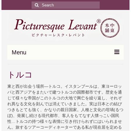
Search
for:
Menu
HOME
トルコ
中近東の個人旅行
東と西が出会う場所―トルコ。イスタンブールは、東ヨーロッ
パと西アジアをまたいで建つトルコの国際都市です。歴史を通
ご旅行のモデルプラン
じて様々な帝国がこのトルコの大地で興亡を繰り返し、それぞ
れ異なる文化を刻んでは消えていきました。実は日本との結び
中近東ツアーの Q & A
つきもとても強く、かなりの親日国家。人種と文化の坩堝(るつ
ぼ)、発展し続ける現代都市、客人をもてなす人懐っこい国民
中東のトリビア(豆知識)
性…トルコの持つ様々な表情に引き付けられずにはいられませ
ん。旅するツアーコーディネーターである私が現在居を定める
お問い合わせ