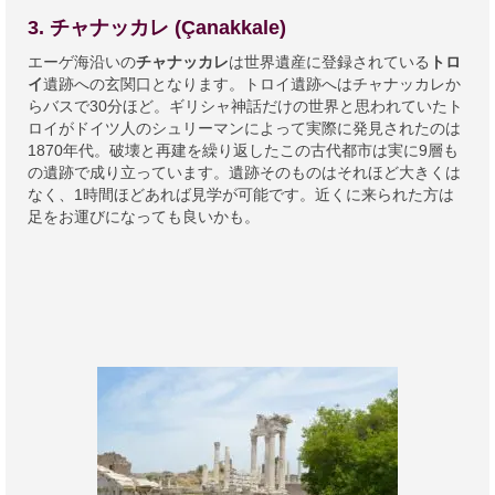
3. チャナッカレ (Çanakkale)
エーゲ海沿いの
チャナッカレ
は世界遺産に登録されている
トロ
イ
遺跡への玄関口となります。トロイ遺跡へはチャナッカレか
らバスで30分ほど。ギリシャ神話だけの世界と思われていたト
ロイがドイツ人のシュリーマンによって実際に発見されたのは
1870年代。破壊と再建を繰り返したこの古代都市は実に9層も
の遺跡で成り立っています。遺跡そのものはそれほど大きくは
なく、1時間ほどあれば見学が可能です。近くに来られた方は
足をお運びになっても良いかも。