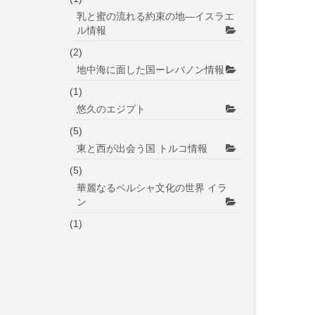
乳と蜜の流れる約束の地―イスラエ
ル情報
(2)
地中海に面した国ーレバノン情報
(1)
悠久のエジプト
(5)
東と西が出会う国 トルコ情報
(5)
華麗なるペルシャ文化の世界 イラ
ン
(1)