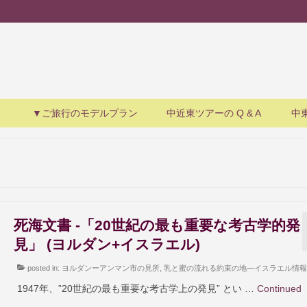
▼ご旅行のモデルプラン
中近東ツアーの Q & A
中
死海文書 -「20世紀の最も重要な考古学的発
見」 (ヨルダン+イスラエル)
posted in:
ヨルダンーアンマン市の見所
,
乳と蜜の流れる約束の地―イスラエル情報
1947年、”20世紀の最も重要な考古学上の発見” とい …
Continued