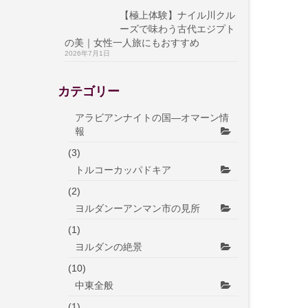
【極上体験】ナイル川クル
ーズで味わう古代エジプト
の美｜女性一人旅にもおすすめ
2026年7月1日
カテゴリー
アラビアンナイトの国―オマーン情
報
(3)
トルコーカッパドキア
(2)
ヨルダンーアンマン市の見所
(1)
ヨルダンの絶景
(10)
中東全般
(1)