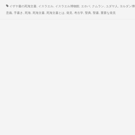
イザヤ書の死海文書
,
イスラエル
,
イスラエル博物館
,
エホバ
,
クムラン
,
ユダヤ人
,
ヨルダン博
意義
,
手書き
,
死海
,
死海文書
,
死海文書とは
,
発見
,
考古学
,
聖典
,
聖書
,
重要な発見