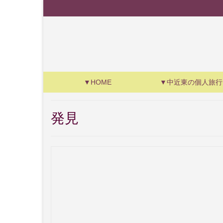
▼HOME
▼中近東の個人旅行
発見