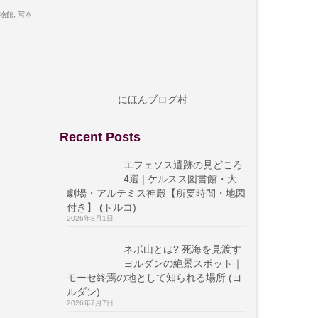
物館
,
写本
,
にほんブログ村
Recent Posts
エフェソス遺跡の見どころ
4選 | ケルスス図書館・大
劇場・アルテミス神殿【所要時間・地図
付き】 (トルコ)
2026年8月1日
ネボ山とは? 死海を見渡す
ヨルダンの絶景スポット｜
モーセ終焉の地として知られる場所 (ヨ
ルダン)
2026年7月7日