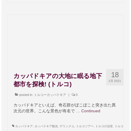
18
カッパドキアの大地に眠る地下
1月 2021
都市を探検! (トルコ)
posted in:
トルコーカッパドキア
|
0
カッパドキアといえば、奇石群がぼこぼこと突き出た異
次元の世界。こんな景色が有名で …
Continued
カッパドキア
,
カッパドキア観光
,
デリンクユ
,
トルコツアー
,
トルコの治安
,
トルコ