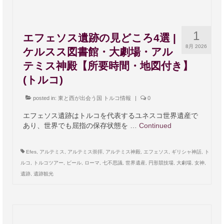
1
エフェソス遺跡の見どころ4選 |
8月 2026
ケルスス図書館・大劇場・アル
テミス神殿【所要時間・地図付き】
(トルコ)
posted in:
東と西が出会う国 トルコ情報
|
0
エフェソス遺跡はトルコを代表するユネスコ世界遺産で
あり、世界でも屈指の保存状態を …
Continued
Efes
,
アルテミス
,
アルテミス崇拝
,
アルテミス神殿
,
エフェソス
,
ギリシャ神話
,
ト
ルコ
,
トルコツアー
,
ビール
,
ローマ
,
七不思議
,
世界遺産
,
円形競技場
,
大劇場
,
女神
,
遺跡
,
遺跡観光