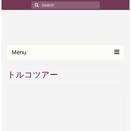
Search
for:
Menu
HOME
トルコツアー
中近東の個人旅行
ご旅行のモデルプラン
中近東ツアーの Q & A
中東のトリビア(豆知識)
お問い合わせ