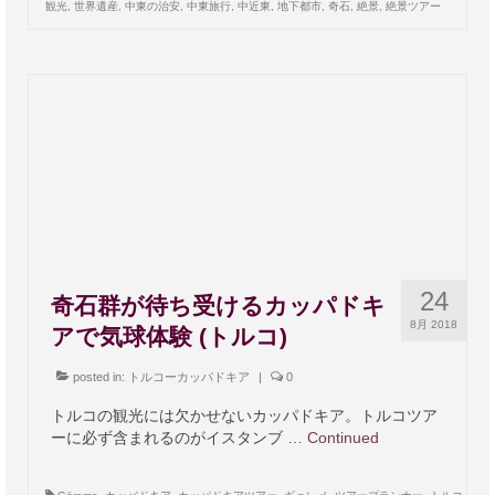
観光
,
世界遺産
,
中東の治安
,
中東旅行
,
中近東
,
地下都市
,
奇石
,
絶景
,
絶景ツアー
24
奇石群が待ち受けるカッパドキ
8月 2018
アで気球体験 (トルコ)
posted in:
トルコーカッパドキア
|
0
トルコの観光には欠かせないカッパドキア。トルコツア
ーに必ず含まれるのがイスタンブ …
Continued