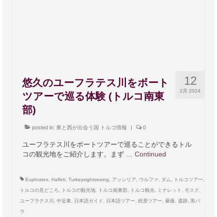
12
悠久のユーフラテス川をボート
2月 2024
ツアーで巡る体験 (トルコ南東
部)
posted in:
東と西が出会う国 トルコ情報
|
0
ユーフラテス川をボートツアーで巡ることができるトル
コの観光地をご紹介します。まず …
Continued
Euphrates
,
Halfeti
,
Turkeysightseeing
,
アッシリア
,
ウルファ
,
ダム
,
トルコツアー
,
トルコの見どころ
,
トルコの観光地
,
トルコ南東部
,
トルコ観光
,
ミナレット
,
モスク
,
ユーフラテス川
,
中近東
,
日本語ガイド
,
日本語ツアー
,
絶景ツアー
,
薔薇
,
遺跡
,
黒バ
ラ