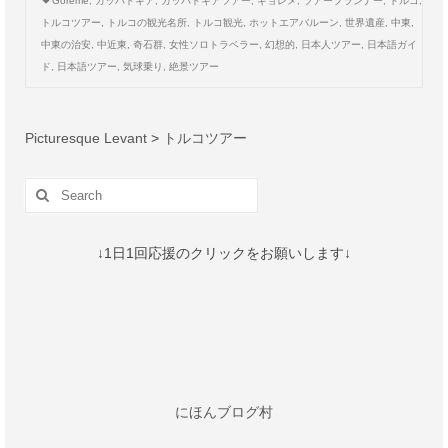
Göreme
,
カッパドキア
,
カッパドキアツアー
,
ギョレメ
,
ツアープランナー
,
トルコ
,
トルコツアー
,
トルコの観光名所
,
トルコ観光
,
ホットエアバルーン
,
世界遺産
,
中東
,
中東の治安
,
中近東
,
奇石群
,
女性ソロトラベラー
,
幻想的
,
日本人ツアー
,
日本語ガイ
ド
,
日本語ツアー
,
気球乗り
,
絶景ツアー
Picturesque Levant
>
トルコツアー
Search
for:
↓1日1回応援のクリックをお願いします↓
にほんブログ村
Recent Posts
エフェソス遺跡の見どころ4選 | ケルスス図書
館・大劇場・アルテミス神殿【所要時間・地図付
き】 (トルコ)
2026年8月1日